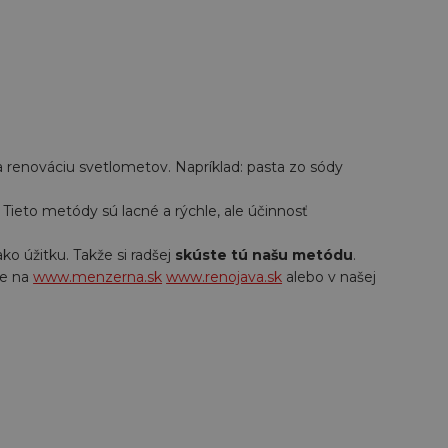
renováciu svetlometov. Napríklad: pasta zo sódy
 Tieto metódy sú lacné a rýchle, ale účinnosť
ko úžitku. Takže si radšej
skúste tú našu metódu
.
te na
www.menzerna.sk
www.renojava.sk
alebo v našej