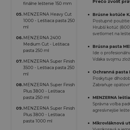
Prečo zvoliť pr
finálne leštenie 150 mm
05.
MENZERNA Heavy Cut
Brúsne kotúče KA
1000 - Leštiaca pasta 250
Postupné použitie 
ml
Hrubší kotúč (800)
svetlomet na lešte
06.
MENZERNA 2400
Medium Cut - Leštiaca
Brúsna pasta M
pasta 250 ml
Ide o profesionáln
Vďaka svojmu zlož
07.
MENZERNA Super Finish
3500 - Leštiaca pasta 250
Ochranná pasta 
ml
Poskytuje dlhodob
08.
MENZERNA Super Finish
Zabraňuje opätovn
Plus 3800 - Leštiaca
pasta 250 ml
MENZERNA leštia
Správna voľba padu
09.
MENZERNA Super Finish
agresívnejšie lešt
Plus 3800 - Leštiaca
pasta 1000 ml
Mikrovláknová ut
Vysokosavá a jemná