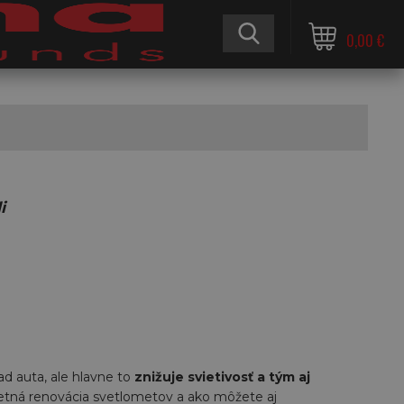
0,00 €
i
d auta, ale hlavne to
znižuje svietivosť a tým aj
letná renovácia svetlometov a ako môžete aj