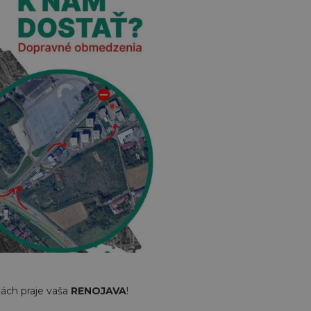
tách praje vaša
RENOJAVA
!