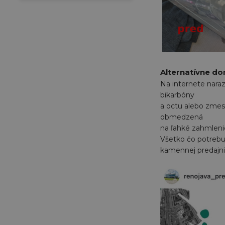
Alternatívne d
Na internete nara
bikarbóny
a octu alebo zmes 
obmedzená
na ľahké zahmlenie
Všetko čo potrebu
kamennej predajni