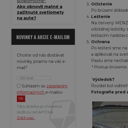
svojpomocne?
Očistenie
Ako obnoviť matné a
Po brúsení dôkladn
zažltnuté svetlomety
Leštenie
na aute?
Na červený MENZE
orbitálnej leštičk
leštiacim nadstav
NOVINKY A AKCIE E-MAILOM
Ochrana
Po leštení sme n
a aplikovali na sv
Chcete od nás dostávať
Pastu sme nechali 
novinky priamo na váš e-
* Postup brúsenia 
mail?
Výsledok?
Rozdiel bol vidite
Súhlasím so
zasielaním
Fotografie pred 
informačných
e-mailov.
Táto stránka je chránená
službou reCAPTCHA.
Zistiť viac.