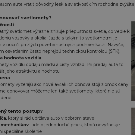
šom aute vrátiť pôvodný lesk a svietivosť čím rozhodne zvýšite
renovovať svetlomety?
čnosti
tný svetlomet výrazne znižuje priepustnosť svetla, čo vedie k
eniu vozovky a okolia. Jazda s takýmito svetlometmi je
v noci či pri zlých poveternostných podmienkach. Navyše,
ým osvetlením často neprejdú technickou kontrolou (STK).
 a hodnota vozidla
y vozidlu dodajú mladší a čistý vzhľad. Pri predaji auta to
ť jeho atraktivitu a hodnotu.
mena
omety vyzerajú ako nové avšak ich obnova stojí zlomok ceny
me obnovovať môžeme len také svetlomety, ktoré nie sú
odené.
ený tento postup?
iča
, ktorý si rád udržiava auto v dobrom stave
a mechanikov
– ide o jednoduchú prácu, ktorá nevyžaduje
ni špeciálne školenie