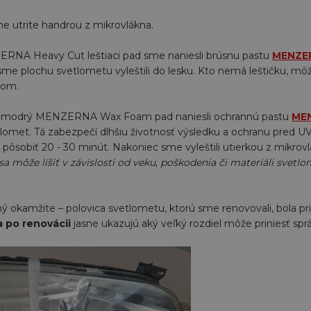
e utrite handrou z mikrovlákna.
RNA Heavy Cut leštiaci pad sme naniesli brúsnu pastu
MENZER
y sme plochu svetlometu vyleštili do lesku. Kto nemá leštičku, môž
com.
a modrý MENZERNA Wax Foam pad naniesli ochrannú pastu
MEN
etlomet. Tá zabezpečí dlhšiu životnosť výsledku a ochranu pred UV
pôsobiť 20 - 30 minút. Nakoniec sme vyleštili utierkou z mikrov
sa môže líšiť v závislosti od veku, poškodenia či materiáli svetlo
ľný okamžite – polovica svetlometu, ktorú sme renovovali, bola prie
a po renovácii
jasne ukazujú aký veľký rozdiel môže priniesť spr