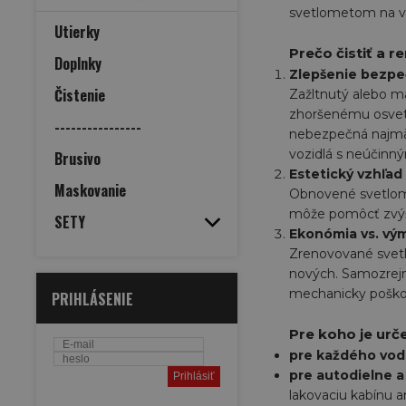
svetlometom na va
Utierky
Prečo čistiť a 
Doplnky
Zlepšenie bezpe
Čistenie
Zažltnutý alebo ma
zhoršenému osvetl
----------------
nebezpečná najmä 
vozidlá s neúčinn
Brusivo
Estetický vzhľad
Maskovanie
Obnovené svetlomet
môže pomôcť zvýši
SETY
Ekonómia vs. vý
Zrenovované svetl
nových. Samozrej
mechanicky pošk
PRIHLÁSENIE
Pre koho je urč
pre každého vod
pre autodielne 
lakovaciu kabínu a