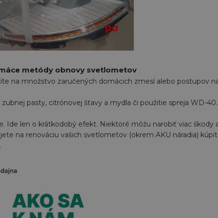
omáce metódy obnovy svetlometov
zíte na množstvo zaručených domácich zmesí alebo postupov na 
zubnej pasty, citrónovej šťavy a mydla či použitie spreja WD-40.
. Ide len o krátkodobý efekt. Niektoré môžu narobiť viac škody a
jete na renováciu vašich svetlometov (okrem AKU náradia) kúpi
.