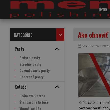
ÚVOD
Ako obnoviť
KATEGÓRIE
Pridané: 26.11.2025
Pasty
Brúsne pasty
Stredné pasty
Dokončovacie pasty
Ochranné pasty
Kotúče
Prémiové kotúče
Štandardné kotúče
Zažltnuté a matné 
Vlnené kotúče
bezpečnosť
jazdy