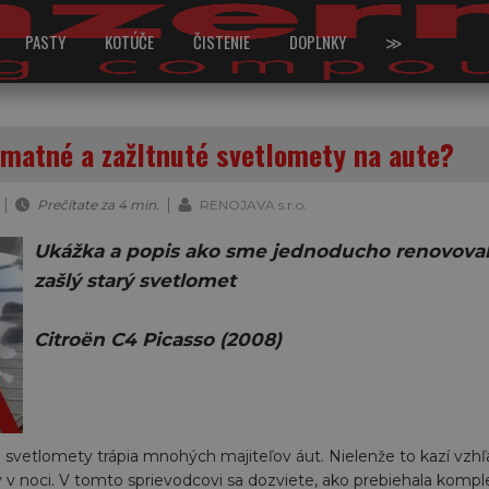
PASTY
KOTÚČE
ČISTENIE
DOPLNKY
≫
 matné a zažltnuté svetlomety na aute?
|
|
Prečítate za 4 min.
RENOJAVA s.r.o.
Ukážka a popis ako sme jednoducho renovoval
zašlý starý svetlomet
Citroën C4 Picasso (2008)
svetlomety trápia mnohých majiteľov áut. Nielenže to kazí vzhľa
 v noci. V tomto sprievodcovi sa dozviete, ako prebiehala komp