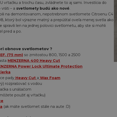
ŕtačku a trochu času, zvládnete to aj sami. Investícia do
 vráti – a
svetlomety budú ako nové
.
bili na demontovanom, nepotrebnom svetlomete Citroenu C4
8, ktorý bol výrazne matný a prepúšťal oveľa menej svetla ako
spravili len na jednej polovici svetlometu, aby ste si mohli
el pred a po.
pri obnove svetlometov ?
.EF. (75 mm)
so zrnitosťou 800, 1500 a 2500
pasta
MENZERNA 400 Heavy Cut
NZERNA Power Lock Ultimate Protection
ierka
ce pady
Heavy Cut
a
Wax Foam
vý) rozprašovač s vodou
tačka s unášačom
(môžete použiť aj vŕtačku)
ce
ka
(ak máte svetlomet stále na aute :D)