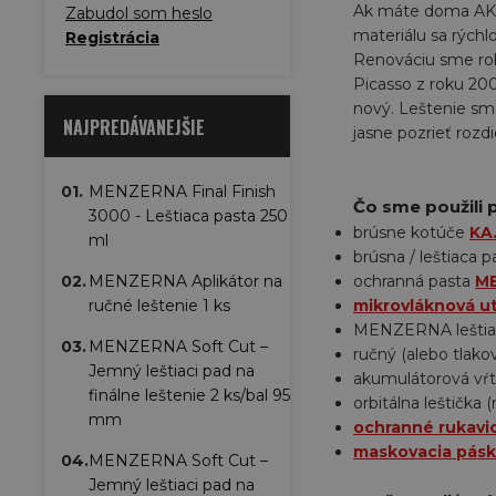
Ak máte doma AKU v
Zabudol som heslo
materiálu sa rýchlo
Registrácia
Renováciu sme ro
Picasso z roku 200
nový. Leštenie sme 
NAJPREDÁVANEJŠIE
jasne pozrieť rozdi
01.
MENZERNA Final Finish
Čo sme použili 
3000 - Leštiaca pasta 250
brúsne kotúče
KA
ml
brúsna / leštiaca 
02.
MENZERNA Aplikátor na
ochranná pasta
ME
ručné leštenie 1 ks
mikrovláknová ut
MENZERNA leštia
03.
MENZERNA Soft Cut –
ručný (alebo tlako
Jemný leštiaci pad na
akumulátorová vŕ
finálne leštenie 2 ks/bal 95
orbitálna leštička 
mm
ochranné rukavi
maskovacia pás
04.
MENZERNA Soft Cut –
Jemný leštiaci pad na