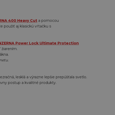
NA 400 Heavy Cut
a pomocou
e použiť aj klasickú vŕtačku s
ZERNA Power Lock Ultimate Protection
 žiarením.
lákna.
metu.
zračná, lesklá a výrazne lepšie prepúšťala svetlo.
ávny postup a kvalitné produkty.