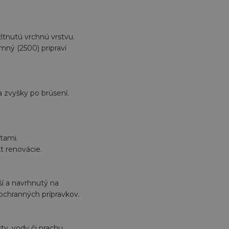
ltnutú vrchnú vrstvu.
mný (2500) pripraví
a zvyšky po brúsení.
tami.
t renovácie.
ší a navrhnutý na
 ochranných prípravkov.
ty, vody či prachu