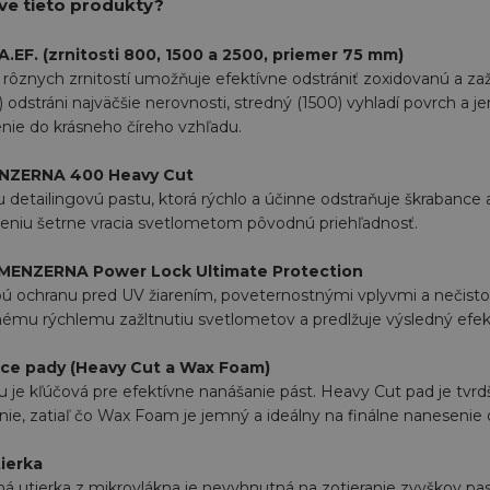
áve tieto produkty?
.EF. (zrnitosti 800, 1500 a 2500, priemer 75 mm)
rôznych zrnitostí umožňuje efektívne odstrániť zoxidovanú a zaž
 odstráni najväčšie nerovnosti, stredný (1500) vyhladí povrch a je
nie do krásneho číreho vzhľadu.
ENZERNA 400 Heavy Cut
u detailingovú pastu, ktorá rýchlo a účinne odstraňuje škrabance 
eniu šetrne vracia svetlometom pôvodnú priehľadnosť.
MENZERNA Power Lock Ultimate Protection
ú ochranu pred UV žiarením, poveternostnými vplyvmi a nečisto
ému rýchlemu zažltnutiu svetlometov a predlžuje výsledný efek
ce pady (Heavy Cut a Wax Foam)
 je kľúčová pre efektívne nanášanie pást. Heavy Cut pad je tvrd
enie, zatiaľ čo Wax Foam je jemný a ideálny na finálne nanesenie
ierka
 utierka z mikrovlákna je nevyhnutná na zotieranie zvyškov pas