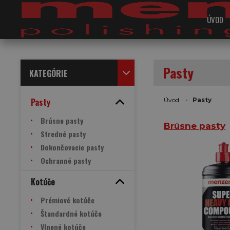
ÚVOD
Pasty
KATEGÓRIE
Pasty
Úvod
Pasty
Brúsne pasty
Brúsne pasty
Stredné pasty
Dokončovacie pasty
Ochranné pasty
Kotúče
Prémiové kotúče
Štandardné kotúče
Vlnené kotúče