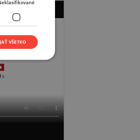
Neklasifikované
JAŤ VŠETKO