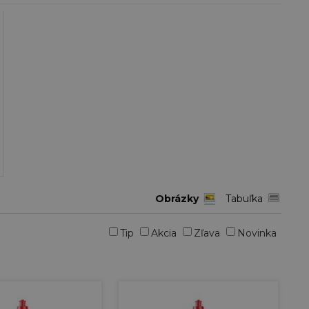
Obrázky
Tabuľka
Tip
Akcia
Zľava
Novinka