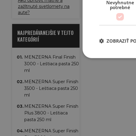
Ako obnoviť matné a
Nevyhnutne
zažltnuté svetlomety na
potrebné
aute?
NAJPREDÁVANEJŠIE V TEJTO
KATEGÓRIÍ
ZOBRAZIŤ P
01.
MENZERNA Final Finish
3000 - Leštiaca pasta 250
ml
02.
MENZERNA Super Finish
3500 - Leštiaca pasta 250
ml
03.
MENZERNA Super Finish
Plus 3800 - Leštiaca
pasta 250 ml
04.
MENZERNA Super Finish