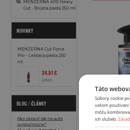
10.
MENZERNA 400 Heavy
Cut - Brúsna pasta 250 ml
NOVINKY
MENZERNA Cut Force
Pro - Leštiaca pasta 250
ml
24,51 €
Detail
Táto webová
Súbory cookie po
BLOG / ČLÁNKY
vašom používaní n
Ceramic Sp
môžu kombinovať s
ich služieb.
Zásad
Ako opraviť lak na aute
svojpomocne?