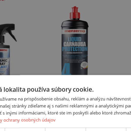
 lokalita používa súbory cookie.
užívame na prispôsobenie obsahu, reklám a analýzu návštevnosti
ašej stránky zdieľame aj s našimi reklamnými a analytickými par
ray Sealent
Liquid Carnauba Protection
Power
 inými informáciami, ktoré ste im poskytli alebo ktoré zhromažd
y ochrany osobných údajov