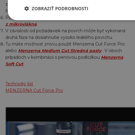
zapracovani bude viditeľný len mierne priehľadný / mastný
ZOBRAZIŤ PODROBNOSTI
film.
Po vyleštení odstráňte zvyšky leštidla
prémiovou utierkou
z mikrovlákna
.
V závislosti od požiadaviek na povrch môže byť vykonaná
druhá fáza na dosiahnutie vysoko lesklého povrchu.
Tu máte možnosť znovu použiť Menzerna Cut Force Pro
alebo
Menzerna Medium Cut
Stredná pasty
. V oboch
prípadoch v kombinácii s penovou podložkou
Menzerna
Soft Cut
.
Technický list
MENZERNA Cut Force Pro