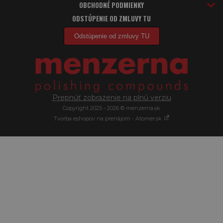
OBCHODNÉ PODMIENKY
ODSTÚPENIE OD ZMLUVY TU
Odstúpenie od zmluvy TU
Prepnúť zobrazenie na plnú verziu
Copyright 2025 - 2026 © menzerna.sk
Tvorba eshopov na prenájom - Atomer.sk