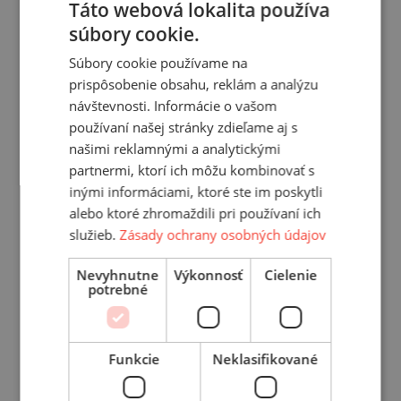
Táto webová lokalita používa
súbory cookie.
Zoznam osobných údajov: Osobné údaje žiadateľov
o zaradenie do databázy pre registráciu a vytvorenie
Súbory cookie používame na
osobného konta – meno, priezvisko, adresa,
prispôsobenie obsahu, reklám a analýzu
telefónne číslo, emailová adresa.
návštevnosti. Informácie o vašom
používaní našej stránky zdieľame aj s
Účely spracovania osobných údajov: Registrácia
našimi reklamnými a analytickými
klientov pre výhodnejšie a pohodlnejšie nakupovanie
partnermi, ktorí ich môžu kombinovať s
na e-shope www.menzerna.sk.
inými informáciami, ktoré ste im poskytli
Osobné údaje sa nesmú ďalej spracúvať spôsobom,
ktorý nie je zlučiteľný s týmito účelmi.
alebo ktoré zhromaždili pri používaní ich
služieb.
Zásady ochrany osobných údajov
Príjemcovia osobných údajov
:
RENOJAVA, s.r.o.,
Jána Pavla II.
14495/1A
, 080 01
Nevyhnutne
Výkonnosť
Cielenie
potrebné
Prešov, Slovensko, IČO: 31727077
Slovenská pošta, a. s., IČO: 36631124
TOPTRANS EU, a.s., IČO: 36703923
Funkcie
Neklasifikované
Právny základ spracovania osobných údajov – článok
6, ods. 1. písmeno a) GDPR - dotknutá osoba vyjadrila