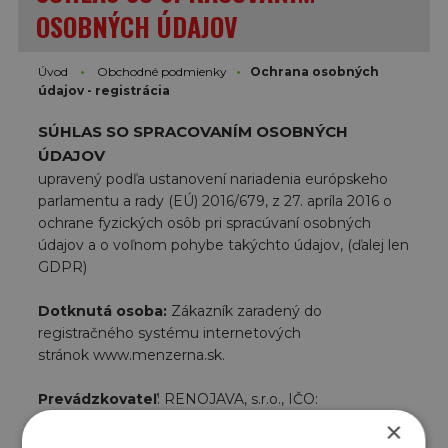
OSOBNÝCH ÚDAJOV
Úvod
Obchodné podmienky
Ochrana osobných
údajov - registrácia
SÚHLAS SO SPRACOVANÍM OSOBNÝCH
ÚDAJOV
upravený podľa ustanovení nariadenia európskeho
parlamentu a rady (EÚ) 2016/679, z 27. apríla 2016 o
ochrane fyzických osôb pri spracúvaní osobných
údajov a o voľnom pohybe takýchto údajov, (ďalej len
GDPR)
Dotknutá osoba:
Zákazník zaradený do
registračného systému internetových
stránok www.menzerna.sk.
Prevádzkovateľ
: RENOJAVA, s.r.o., IČO:
31727077,
Jána Pavla II.
14495/1A
, 080 01 Prešov,
×
Slovensko