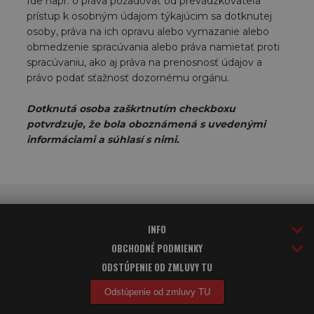
Ide napr. o práva požadovať od prevádzkovateľa
prístup k osobným údajom týkajúcim sa dotknutej
osoby, práva na ich opravu alebo vymazanie alebo
obmedzenie spracúvania alebo práva namietať proti
spracúvaniu, ako aj práva na prenosnosť údajov a
právo podať sťažnosť dozornému orgánu.
Dotknutá osoba zaškrtnutím checkboxu
potvrdzuje, že bola oboznámená s uvedenými
informáciami a súhlasí s nimi.
INFO
OBCHODNÉ PODMIENKY
ODSTÚPENIE OD ZMLUVY TU
Odstúpenie od zmluvy TU